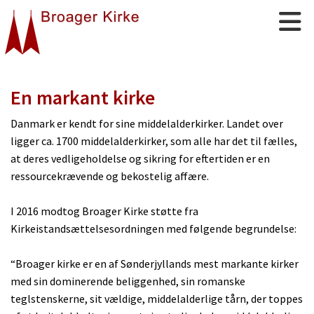
En markant kirke
Danmark er kendt for sine middelalderkirker. Landet over
ligger ca. 1700 middel­alderkirker, som alle har det til fælles,
at deres vedligeholdelse og sikring for eftertiden er en
ressourcekrævende og bekostelig affære.
I 2016 modtog Broager Kirke støtte fra
Kirkeistandsættelsesordningen med følgende begrundelse:
“Broager kirke er en af Sønderjyllands mest markante kirker
med sin dominerende beliggenhed, sin romanske
teglstenskerne, sit vældige, middelalderlige tårn, der toppes