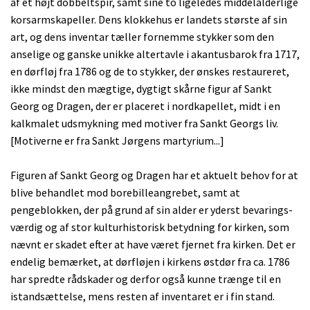
af et højt dobbeltspir, samt sine to ligeledes middelalderlige
korsarms­kapeller. Dens klokkehus er landets største af sin
art, og dens inventar tæller for­nemme stykker som den
anselige og ganske unikke altertavle i akantusbarok fra 1717,
en dørfløj fra 1786 og de to stykker, der ønskes restaureret,
ikke mindst den mægtige, dygtigt skårne figur af Sankt
Georg og Dragen, der er placeret i nord­kapellet, midt i en
kalkmalet udsmykning med motiver fra Sankt Georgs liv.
[Motiverne er fra Sankt Jørgens martyrium...]
Figuren af Sankt Georg og Dragen har et aktuelt behov for at
blive behandlet mod borebilleangrebet, samt at
pengeblokken, der på grund af sin alder er yderst bevarings­
værdig og af stor kulturhistorisk betydning for kirken, som
nævnt er skadet efter at have været fjernet fra kirken. Det er
endelig bemærket, at dørfløjen i kirkens østdør fra ca. 1786
har spredte rådskader og derfor også kunne trænge til en
istandsættelse, mens resten af inventaret er i fin stand.