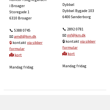
Dybbøl
i Broager
Dybbøl Bygade 103
Storegade 1
6400 Sønderborg
6310 Broager
📞 2892 0781
📞 5388 0745
📧
mf@km.dk
📧
amdl@km.dk
🔒 kontakt
via sikker
🔒
kontakt
via sikker
formular
formular
kort

kort

Mandag fridag
Mandag fridag