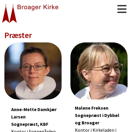
Præster
Malene Freksen
Anne-Mette Damkjær
Sognepræst i Dybbøl
Larsen
og Broager
Sognepræst, KBF
Kontor i
Kirkeladen
i
Kontor i Sognegården